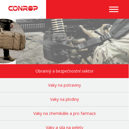
Obranný a bezpečnostní sektor
Vaky na potraviny
Vaky na plodiny
Vaky na chemikálie a pro farmacii
Vaky a sila na pelety