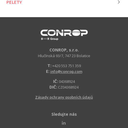
PELETY
CONROP, s.r.o.
Hlučínská 93/7, 747 23 Bolatice
T:
+420 553 751 359
E:
info@conrop.com
IČ:
04368924
DIČ:
CZ04368924
Zásady ochrany osobních údajů
Sledujte nás