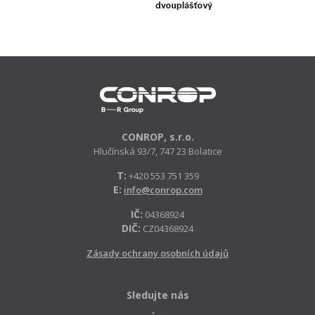
CONROP, s.r.o.
Hlučínská 93/7, 747 23 Bolatice
T:
+420 553 751 359
E:
info@conrop.com
IČ:
04368924
DIČ:
CZ04368924
Zásady ochrany osobních údajů
Sledujte nás