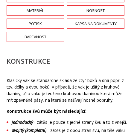
MATERIÁL
NOSNOST
POTISK
KAPSA NA DOKUMENTY
BAREVNOST
KONSTRUKCE
Klasický vak se standardně skládá ze čtyř boků a dna popř. z
tzv. délky a dvou boků. V případě, že vak je ušitý z kruhové
tkaniny, tělo vaku je tvořeno kruhovou tkaninou která může
mít zpevněné pásy, na které se našívají nosné popruhy.
Konstrukce švů může být následující:
jednoduchý
- zátěs je pouze z jedné strany švu a to z vnější.
dvojitý (kompletní)
- zátěs je z obou stran švu, na těle vaku.