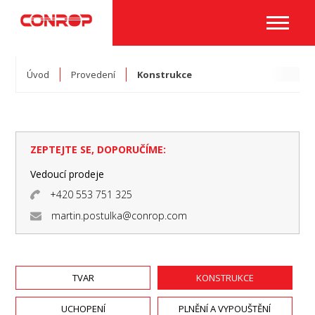
Úvod
Provedení
Konstrukce
ZEPTEJTE SE, DOPORUČÍME:
Vedoucí prodeje
+420 553 751 325
martin.postulka@conrop.com
TVAR
KONSTRUKCE
UCHOPENÍ
PLNĚNÍ A VYPOUŠTĚNÍ