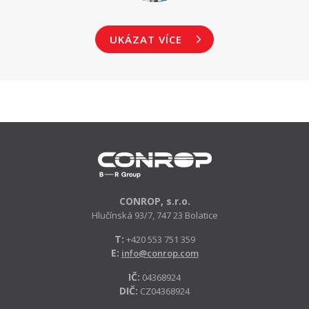
UKÁZAT VÍCE
CONROP, s.r.o.
Hlučínská 93/7, 747 23 Bolatice
T:
+420 553 751 359
E:
info@conrop.com
IČ:
04368924
DIČ:
CZ04368924