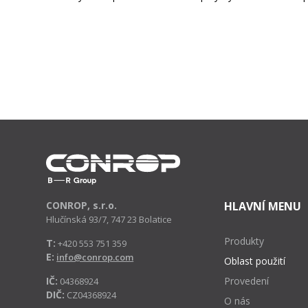
CONROP, s.r.o.
HLAVNÍ MENU
Hlučínská 93/7, 747 23 Bolatice
Produkty
T:
+420 553 751 359
E:
info@conrop.com
Oblast použití
IČ:
Provedení
04368924
DIČ:
CZ04368924
O nás