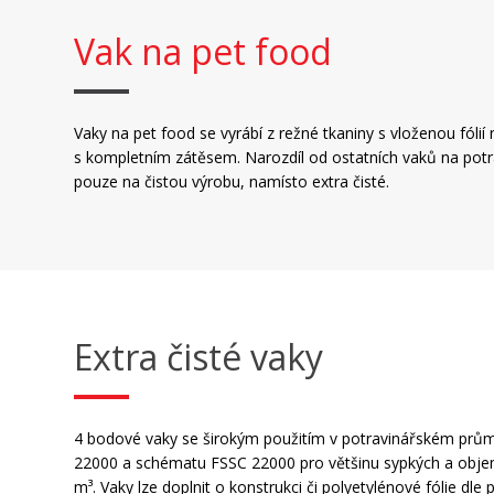
Vak na pet food
Vaky na pet food se vyrábí z režné tkaniny s vloženou fólií
s kompletním zátěsem. Narozdíl od ostatních vaků na pot
pouze na čistou výrobu, namísto extra čisté.
Extra čisté vaky
4 bodové vaky se širokým použitím v potravinářském prům
22000 a schématu FSSC 22000 pro většinu sypkých a obj
m³. Vaky lze doplnit o konstrukci či polyetylénové fólie dle