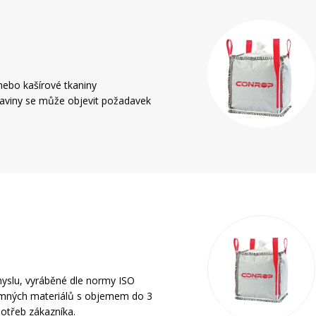
 nebo kašírové tkaniny
raviny se může objevit požadavek
yslu, vyráběné dle normy ISO
emných materiálů s objemem do 3
 potřeb zákazníka.