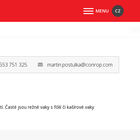
CZ
553 751 325
martin.postulka@conrop.com
. Časté jsou režné vaky s fólií či kašírové vaky