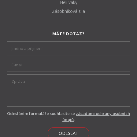
Heli vaky
Zásobníková sila
MÁTE DOTAZ?
Odesláním formuláře souhlasíte se
zásadami ochrany osobních
údajů
.
ODESLAT