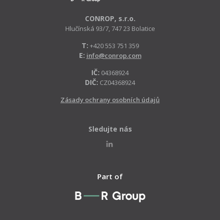
CONROP, s.r.o.
Hlučínská 93/7, 747 23 Bolatice
T:
+420 553 751 359
E:
info@conrop.com
IČ:
04368924
DIČ:
CZ04368924
Zásady ochrany osobních údajů
Sledujte nás
Part of