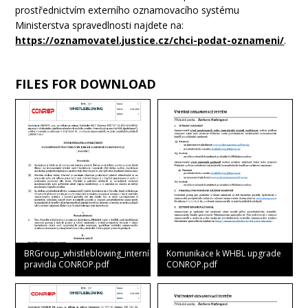
prostřednictvím externího oznamovacího systému
Ministerstva spravedlnosti najdete na:
https://oznamovatel.justice.cz/chci-podat-oznameni/
.
FILES FOR DOWNLOAD
BRGroup_whistleblowing_interní
Komunikace k WHBL upgrade
pravidla CONROP.pdf
CONROP.pdf