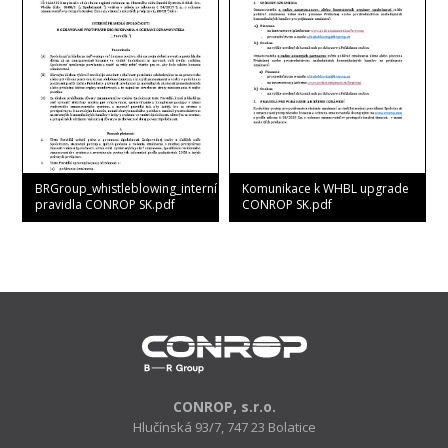
BRGroup_whistleblowing_interní
Komunikace k WHBL upgrade
pravidla CONROP SK.pdf
CONROP SK.pdf
CONROP, s.r.o.
Hlučínská 93/7, 747 23 Bolatice