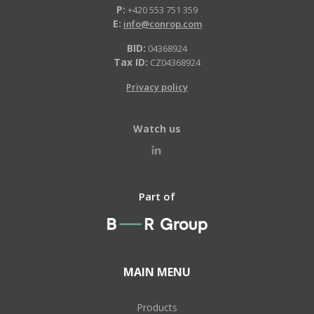
P:
+420 553 751 359
E:
info@conrop.com
BID:
04368924
Tax ID:
CZ04368924
Privacy policy
Watch us
Part of
MAIN MENU
Products