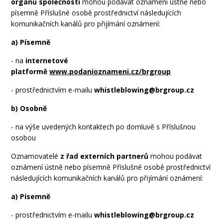
orgánů společnosti
mohou podávat oznámení ústně nebo
písemně Příslušné osobě prostřednictví následujících
komunikačních kanálů pro přijímání oznámení:
a) Písemně
- na
internetové
platformě
www.podanioznameni.cz/brgroup
- prostřednictvím e-mailu
whistleblowing@brgroup.cz
b) Osobně
- na výše uvedených kontaktech po domluvě s Příslušnou
osobou
Oznamovatelé
z řad externích partnerů
mohou podávat
oznámení ústně nebo písemně Příslušné osobě prostřednictví
následujících komunikačních kanálů pro přijímání oznámení:
a) Písemně
- prostřednictvím e-mailu
whistleblowing@brgroup.cz