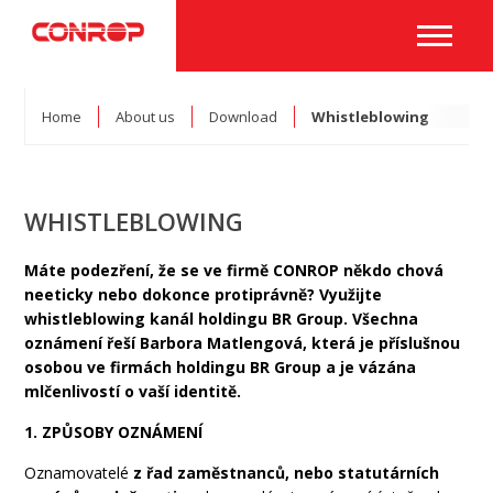
Home
About us
Download
Whistleblowing
WHISTLEBLOWING
Máte podezření, že se ve firmě CONROP někdo chová
neeticky nebo dokonce protiprávně? Využijte
whistleblowing kanál holdingu BR Group. Všechna
oznámení řeší Barbora Matlengová, která je příslušnou
osobou ve firmách holdingu BR Group a je vázána
mlčenlivostí o vaší identitě.
1. ZPŮSOBY OZNÁMENÍ
Oznamovatelé
z řad zaměstnanců, nebo statutárních